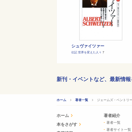
シュヴァイツァー
伝記 世界を変えた人々
7
新刊・イベントなど、
最新情報
CURRENT:
ジェームズ・ベントリ
ホーム
著者一覧
ホーム
著者紹介
著者一覧
本をさがす
著者サイト一覧