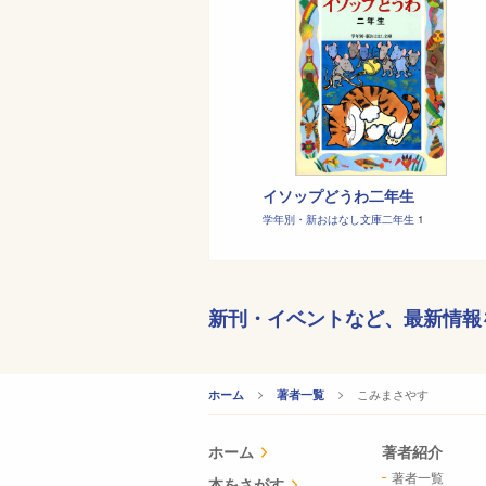
イソップどうわ二年生
学年別・新おはなし文庫二年生
1
新刊・イベントなど、
最新情報
CURRENT:
こみまさやす
ホーム
著者一覧
ホーム
著者紹介
著者一覧
本をさがす