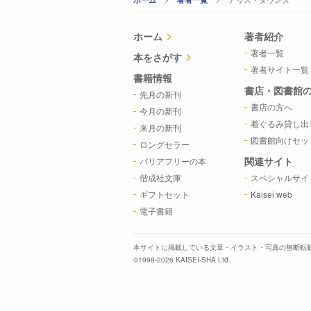
ホーム
著者紹介
著者一覧
本をさがす
著者サイト一覧
書籍情報
書店・図書館
先月の新刊
書店の方へ
今月の新刊
着ぐるみ貸し出
来月の新刊
図書館向けセッ
ロングセラー
関連サイト
バリアフリーの本
偕成社文庫
スペシャルサイ
ギフトセット
Kaisei web
電子書籍
本サイトに掲載している文章・イラスト・写真の
無断転
©1998-2026 KAISEI-SHA Ltd.