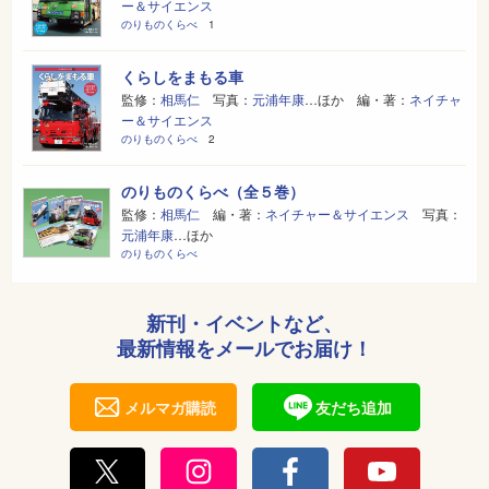
ー＆サイエンス
のりものくらべ
1
くらしをまもる車
監修：
相馬仁
写真：
元浦年康
…ほか 編・著：
ネイチャ
ー＆サイエンス
のりものくらべ
2
のりものくらべ（全５巻）
監修：
相馬仁
編・著：
ネイチャー＆サイエンス
写真：
元浦年康
…ほか
のりものくらべ
新刊・イベントなど、
最新情報をメールでお届け！
メルマガ購読
友だち追加