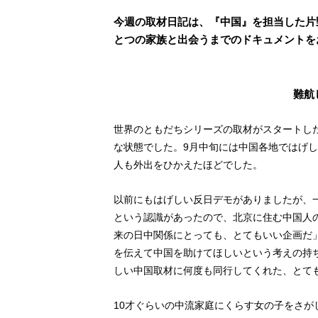
今週の取材日記は、『中国』を担当した片
とつの家族と出会うまでのドキュメントを
難航
世界のともだちシリーズの取材がスタートした
な状態でした。9月中旬には中国各地ではげ
人も外出をひかえたほどでした。
以前にもはげしい反日デモがありましたが、
という認識があったので、北京に住む中国人
来の日中関係にとっても、とてもいい企画だ
を伝えて中国を助けてほしいという考えの持
しい中国取材に何度も同行してくれた、とて
10才ぐらいの中流家庭にくらす女の子をさ