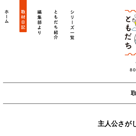
ホーム
get_category_by_slug('diary')->name
get_category_by_slug('editors')->name
get_category_by_slug('person')->name
シリーズ一覧
主人公さが