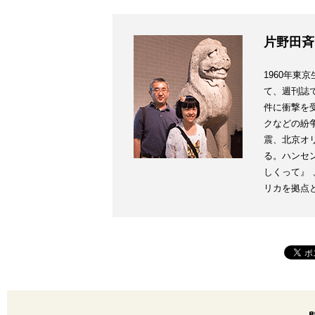
片野田斉
1960年東
て、週刊誌で
件に衝撃を
クなどの紛
震、北京オ
る。ハンセ
しくって』
リカを拠点とす