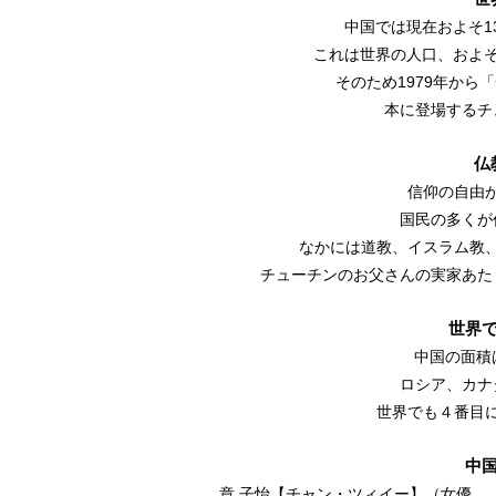
中国では現在およそ1
これは世界の人口、およそ
そのため1979年から
本に登場するチ
仏
信仰の自由
国民の多くが
なかには道教、イスラム教
チューチンのお父さんの実家あた
世界
中国の面積
ロシア、カナ
世界でも４番目
中
章 子怡【チャン・ツィイー】（女優。『