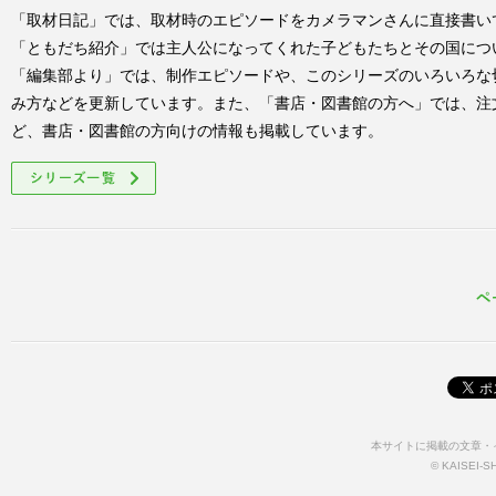
「取材日記」では、取材時のエピソードをカメラマンさんに直接書い
「ともだち紹介」では主人公になってくれた子どもたちとその国につ
「編集部より」では、制作エピソードや、このシリーズのいろいろな
み方などを更新しています。また、「書店・図書館の方へ」では、注
ど、書店・図書館の方向けの情報も掲載しています。
シリーズ一覧
本サイトに掲載の文章・
© KAISEI-SHA