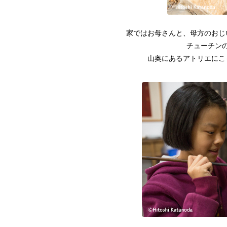
家ではお母さんと、母方のおじ
チューチン
山奥にあるアトリエにこ