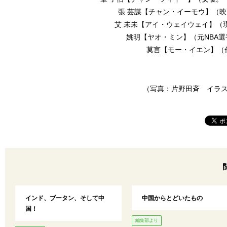
張 芸謀【チャン・イーモウ】（
艾 未未【アイ・ウェイウェイ】（
姚明【ヤオ・ミン】（元NBA選
莫言【モー・イエン】（作
（写真：片野田斉 イラス
インド、ブータン、そして中
中国からとどいたもの
国！
編集部より