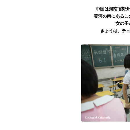
中国は河南省鄭
黄河の南にあるこ
女の子
きょうは、チ