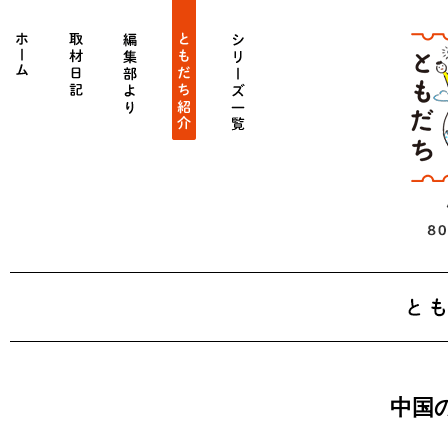
ホーム
get_category_by_slug('diary')->name
get_category_by_slug('editors')->name
get_category_by_slug('person')->name
シリーズ一覧
中国