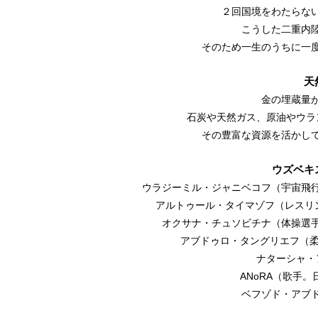
２回国境をわたらな
こうした二重内
そのため一生のうちに一
天
金の埋蔵量
石炭や天然ガス、原油やウラ
その豊富な資源を活かし
ウズベキ
ウラジーミル・ジャニベコフ（宇宙飛
アルトゥール・タイマゾフ（レスリン
オクサナ・チュソビチナ（体操選
アブドゥロ・タングリエフ（柔
ナターシャ・
ANoRA（歌手
ベフゾド・アブ