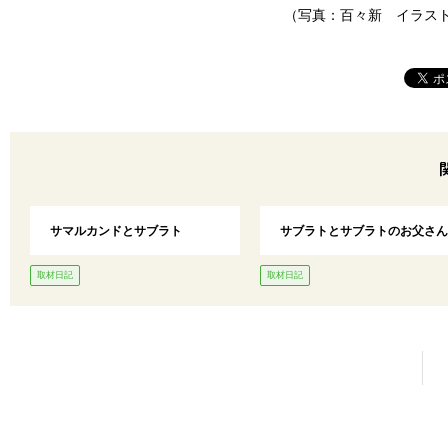
（写真：百々新 イラス
サマルカンドとサブラト
サブラトとサブラトのお父さん
取材日記
取材日記