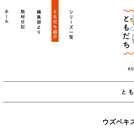
ホーム
get_category_by_slug('diary')->name
get_category_by_slug('editors')->name
get_category_by_slug('person')->name
シリーズ一覧
ウズベキ