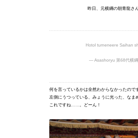
昨日、元横綱の朝青龍さ
Hotol tumeneere Saihan sh
— Asashoryu 第68代横綱
何を言っているかは全然わからなかったので
左側にうつっている、みょうに光った、なま
これですね……。どーん！