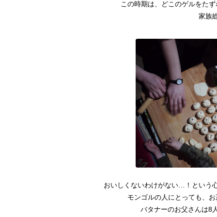
この時期は、どこのゲルをたず
家族
おいしくないわけがない…！という
モンゴルの人にとっても、お
バタナーのお父さんは8