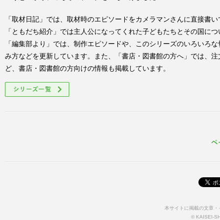
「取材日記」では、取材時のエピソードをカメラマンさんに直接書い
「ともだち紹介」では主人公になってくれた子どもたちとその国につ
「編集部より」では、制作エピソードや、このシリーズのいろいろな
み方などを更新しています。また、「書店・図書館の方へ」では、注
ど、書店・図書館の方向けの情報も掲載しています。
シリーズ一覧
本サイトに掲載の文章・
© KAISEI-SHA