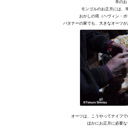
羊のお
モンゴルのお正月には、
おかしの塔（ヘヴィン・ボ
バタナーの家でも、大きなオーツが
オーツは、こうやってナイフで
ほかにお正月に必要な