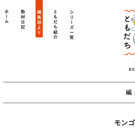
ホーム
get_category_by_slug('diary')->name
get_category_by_slug('editors')->name
get_category_by_slug('person')->name
シリーズ一覧
モンゴ