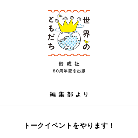
')->name
ug('editors')->name
ory_by_slug('person')->name
シリーズ一覧
トークイベントをやります！