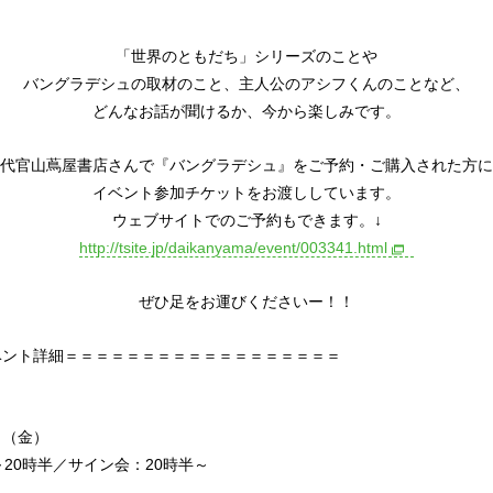
「世界のともだち」シリーズのことや
バングラデシュの取材のこと、主人公のアシフくんのことなど、
どんなお話が聞けるか、今から楽しみです。
代官山蔦屋書店さんで『バングラデシュ』をご予約・ご購入された方に
イベント参加チケットをお渡ししています。
ウェブサイトでのご予約もできます。↓
http://tsite.jp/daikanyama/event/003341.html
ぜひ足をお運びくださいー！！
ベント詳細＝＝＝＝＝＝＝＝＝＝＝＝＝＝＝＝＝＝
8日（金）
～20時半／サイン会：20時半～