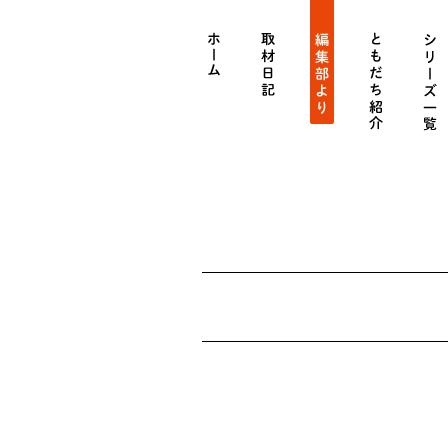
ホーム
get_category_by_slug('diary
get_category_by_sl
get_categ