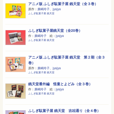
アニメ版 ふしぎ駄菓子屋 銭天堂（全３巻）
原作：
廣嶋玲子
、
jyajya
ふしぎ駄菓子屋 銭天堂
ふしぎ駄菓子屋銭天堂（全20巻）
作：
廣嶋玲子
絵：
jyajya
ふしぎ駄菓子屋 銭天堂
アニメ版 ふしぎ駄菓子屋 銭天堂 第２期（全３
巻）
原作：
廣嶋玲子
、
jyajya
ふしぎ駄菓子屋 銭天堂
銭天堂番外編 怪童とよどみ（全３巻）
作：
廣嶋玲子
絵：
jyajya
ふしぎ駄菓子屋 銭天堂
ふしぎ駄菓子屋 銭天堂 吉凶通り（全４巻）