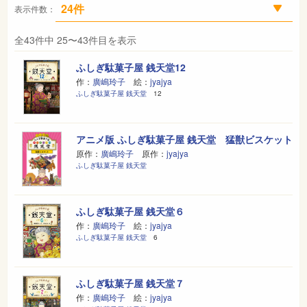
表示件数：
全43件中 25〜43件目を表示
ふしぎ駄菓子屋 銭天堂12
作：
廣嶋玲子
絵：
jyajya
ふしぎ駄菓子屋 銭天堂
12
アニメ版 ふしぎ駄菓子屋 銭天堂 猛獣ビスケット
原作：
廣嶋玲子
原作：
jyajya
ふしぎ駄菓子屋 銭天堂
ふしぎ駄菓子屋 銭天堂６
作：
廣嶋玲子
絵：
jyajya
ふしぎ駄菓子屋 銭天堂
6
ふしぎ駄菓子屋 銭天堂７
作：
廣嶋玲子
絵：
jyajya