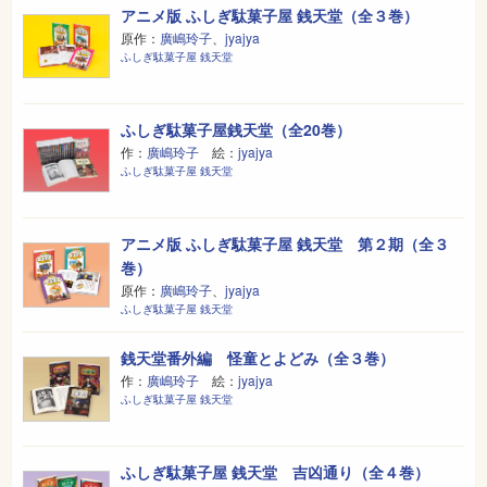
アニメ版 ふしぎ駄菓子屋 銭天堂（全３巻）
原作：
廣嶋玲子
、
jyajya
ふしぎ駄菓子屋 銭天堂
ふしぎ駄菓子屋銭天堂（全20巻）
作：
廣嶋玲子
絵：
jyajya
ふしぎ駄菓子屋 銭天堂
アニメ版 ふしぎ駄菓子屋 銭天堂 第２期（全３
巻）
原作：
廣嶋玲子
、
jyajya
ふしぎ駄菓子屋 銭天堂
銭天堂番外編 怪童とよどみ（全３巻）
作：
廣嶋玲子
絵：
jyajya
ふしぎ駄菓子屋 銭天堂
ふしぎ駄菓子屋 銭天堂 吉凶通り（全４巻）