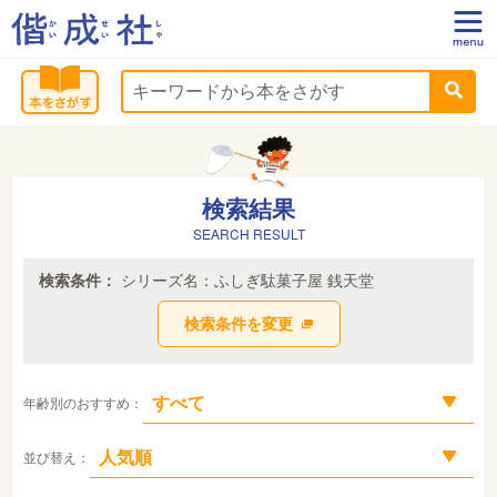
検索結果
SEARCH RESULT
検索条件：
シリーズ名：ふしぎ駄菓子屋 銭天堂
検索条件を変更
年齢別のおすすめ：
並び替え：