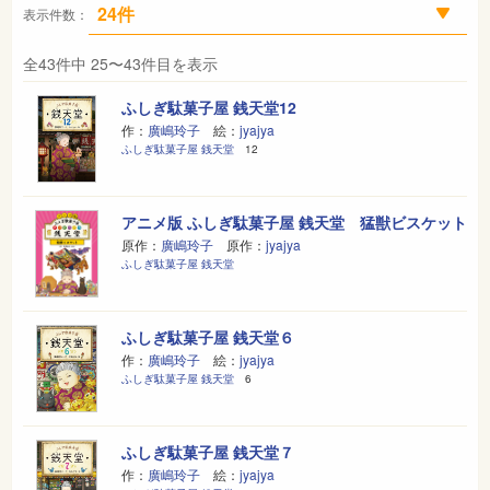
表示件数：
全43件中 25〜43件目を表示
ふしぎ駄菓子屋 銭天堂12
作：
廣嶋玲子
絵：
jyajya
ふしぎ駄菓子屋 銭天堂
12
アニメ版 ふしぎ駄菓子屋 銭天堂 猛獣ビスケット
原作：
廣嶋玲子
原作：
jyajya
ふしぎ駄菓子屋 銭天堂
ふしぎ駄菓子屋 銭天堂６
作：
廣嶋玲子
絵：
jyajya
ふしぎ駄菓子屋 銭天堂
6
ふしぎ駄菓子屋 銭天堂７
作：
廣嶋玲子
絵：
jyajya