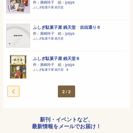
作：
廣嶋玲子
絵：
jyajya
ふしぎ駄菓子屋 銭天堂
ふしぎ駄菓子屋 銭天堂 吉凶通り６
作：
廣嶋玲子
絵：
jyajya
ふしぎ駄菓子屋 銭天堂
ふしぎ駄菓子屋 銭天堂８
作：
廣嶋玲子
絵：
jyajya
ふしぎ駄菓子屋 銭天堂
8
2 / 2
新刊・イベントなど、
最新情報をメールでお届け！