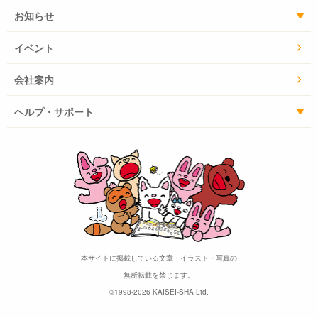
お知らせ
イベント
会社案内
ヘルプ・サポート
本サイトに掲載している文章・イラスト・写真の
無断転載を禁じます。
©1998-2026 KAISEI-SHA Ltd.