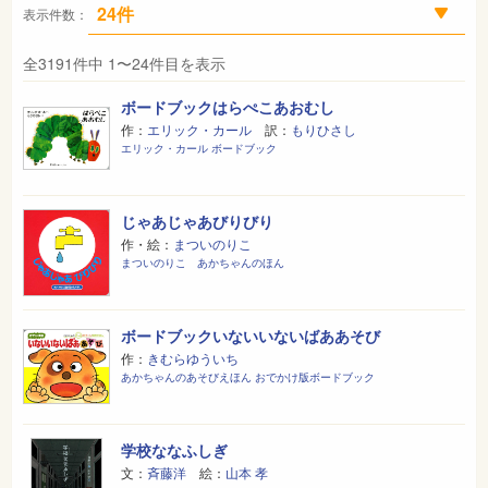
表示件数：
全3191件中 1〜24件目を表示
ボードブックはらぺこあおむし
作：
エリック・カール
訳：
もりひさし
エリック・カール ボードブック
じゃあじゃあびりびり
作・絵：
まついのりこ
まついのりこ あかちゃんのほん
ボードブックいないいないばああそび
作：
きむらゆういち
あかちゃんのあそびえほん おでかけ版ボードブック
学校ななふしぎ
文：
斉藤洋
絵：
山本 孝