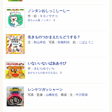
ノンタンおしっこしーしー
作・絵：
キヨノサチコ
赤ちゃん版 ノンタン
3
生きものつかまえたらどうする？
文：
秋山幸也
写真：
松橋利光
絵：
こばようこ
いないいないばああそび
作：
きむらゆういち
あかちゃんのあそびえほん
2
レンケツガッシャーン
写真・監修：
山﨑友也
構成・文：
中川美保