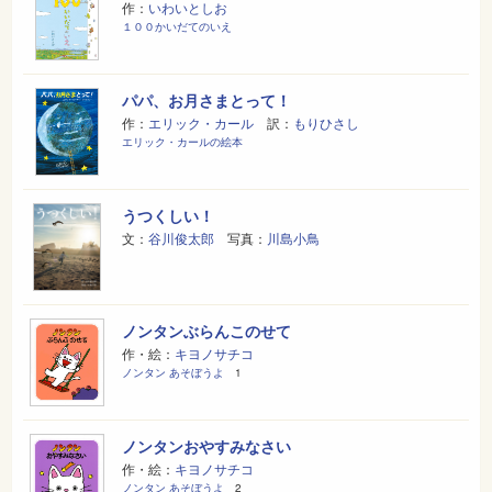
作：
いわいとしお
１００かいだてのいえ
パパ、お月さまとって！
作：
エリック・カール
訳：
もりひさし
エリック・カールの絵本
うつくしい！
文：
谷川俊太郎
写真：
川島小鳥
ノンタンぶらんこのせて
作・絵：
キヨノサチコ
ノンタン あそぼうよ
1
ノンタンおやすみなさい
作・絵：
キヨノサチコ
ノンタン あそぼうよ
2