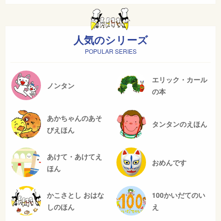
人気のシリーズ
POPULAR SERIES
エリック・カール
ノンタン
の本
あかちゃんのあそ
タンタンのえほん
びえほん
あけて・あけてえ
おめんです
ほん
かこさとし おはな
100かいだてのい
しのほん
え