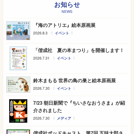
お知らせ
NEWS
『海のアトリエ』絵本原画展
2026.8.3
イベント
「偕成社 夏の本まつり」を開催します！
2026.7.31
イベント
鈴木まもる 世界の鳥の巣と絵本原画展
2026.7.30
イベント
7/23 朝日新聞で『ちいさなおうさま』が紹
介されました
2026.7.30
メディア
偕成社ポッドキャスト 第7回 五味太郎さ